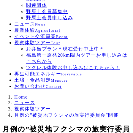
関連団体
野馬土会員募集中
野馬土会員申し込み
ニュース
News
農業体験
Agricultural
イベント交流事業
Event
視察体験ツアー
Tour
お弁当プラン＊現在受付中止中＊
福島第一原発20km圏内ツアーお申し込みは
こちらから
ツクレル体験お申し込みはこちらから！
再生可能エネルギー
Revivable
土壌・食品測定
Measure
お問い合わせ
Contact
Home
ニュース
視察体験ツアー
月例の”被災地フクシマの旅実行委員会”開催
月例の”被災地フクシマの旅実行委員