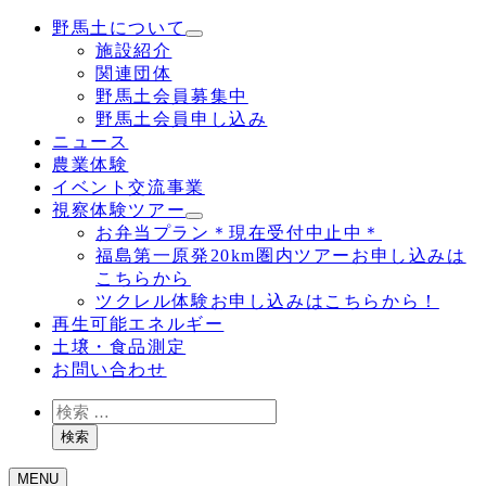
野馬土について
施設紹介
関連団体
野馬土会員募集中
野馬土会員申し込み
ニュース
農業体験
イベント交流事業
視察体験ツアー
お弁当プラン＊現在受付中止中＊
福島第一原発20km圏内ツアーお申し込みは
こちらから
ツクレル体験お申し込みはこちらから！
再生可能エネルギー
土壌・食品測定
お問い合わせ
検
索
検索
MENU