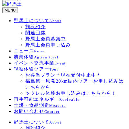
MENU
野馬土について
About
施設紹介
関連団体
野馬土会員募集中
野馬土会員申し込み
ニュース
News
農業体験
Agricultural
イベント交流事業
Event
視察体験ツアー
Tour
お弁当プラン＊現在受付中止中＊
福島第一原発20km圏内ツアーお申し込みは
こちらから
ツクレル体験お申し込みはこちらから！
再生可能エネルギー
Revivable
土壌・食品測定
Measure
お問い合わせ
Contact
野馬土について
About
施設紹介