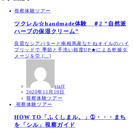
視察体験ツアー
ツクレル☆handmade体験 ＃2 ”自然派
ハーブの保湿クリーム”
良質なシアバターと南相馬産なたねオイルのハイ
ブリッドで 季節と手洗い頻度UP★による乾燥ダ
メージを労 […]
staff
2020年11月19日
視察体験ツアー
視察体験ツアー
HOW TO「ふくしまル。」➀・・・まち
を「シル」視察ガイド