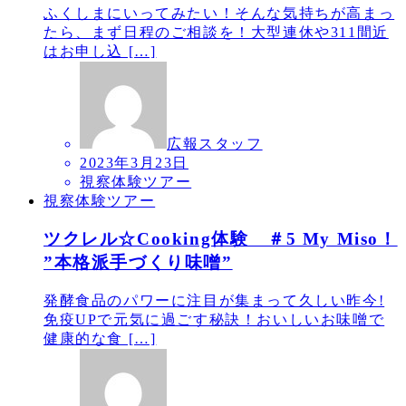
ふくしまにいってみたい！そんな気持ちが高まっ
たら、まず日程のご相談を！大型連休や311間近
はお申し込 […]
広報スタッフ
2023年3月23日
視察体験ツアー
視察体験ツアー
ツクレル☆Cooking体験 ＃5 My Miso！
”本格派手づくり味噌”
発酵食品のパワーに注目が集まって久しい昨今!
免疫UPで元気に過ごす秘訣！おいしいお味噌で
健康的な食 […]