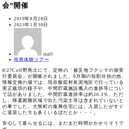
会”開催
投
2019年8月28日
稿
更
2023年1月30日
日
新
著
日
者
staff
カ
視察体験ツアー
テ
8/27Café野馬土にて、定例の「被災地フクシマの旅実
ゴ
行委員会」が開催されました。9月期の役割分担の他、
リ
情報交換の場では、現在飯舘村長泥地区で行っている
ー
実正栽培の様子や、中間貯蔵施設搬入の進捗等につい
て話がありました。中間貯蔵進捗率は約26.3％。ただ
し、帰還困難区域で出た汚染土等は含まれていないと
の事でした。大熊町の復興住宅には、入居したがすぐ
に退居した方も多くいるぼだとか・・・。
安心して暮らせるには、まだまだ時間がかかりそうで