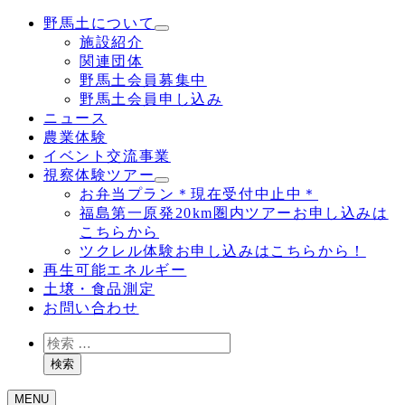
野馬土について
施設紹介
関連団体
野馬土会員募集中
野馬土会員申し込み
ニュース
農業体験
イベント交流事業
視察体験ツアー
お弁当プラン＊現在受付中止中＊
福島第一原発20km圏内ツアーお申し込みは
こちらから
ツクレル体験お申し込みはこちらから！
再生可能エネルギー
土壌・食品測定
お問い合わせ
検
索
検索
MENU