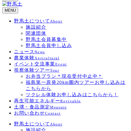
MENU
野馬土について
About
施設紹介
関連団体
野馬土会員募集中
野馬土会員申し込み
ニュース
News
農業体験
Agricultural
イベント交流事業
Event
視察体験ツアー
Tour
お弁当プラン＊現在受付中止中＊
福島第一原発20km圏内ツアーお申し込みは
こちらから
ツクレル体験お申し込みはこちらから！
再生可能エネルギー
Revivable
土壌・食品測定
Measure
お問い合わせ
Contact
野馬土について
About
施設紹介