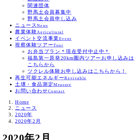
関連団体
野馬土会員募集中
野馬土会員申し込み
ニュース
News
農業体験
Agricultural
イベント交流事業
Event
視察体験ツアー
Tour
お弁当プラン＊現在受付中止中＊
福島第一原発20km圏内ツアーお申し込みは
こちらから
ツクレル体験お申し込みはこちらから！
再生可能エネルギー
Revivable
土壌・食品測定
Measure
お問い合わせ
Contact
Home
ニュース
2020年
2020年2月
2020年2月