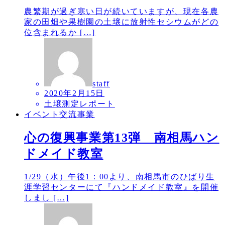
農繁期が過ぎ寒い日が続いていますが、現在各農
家の田畑や果樹園の土壌に放射性セシウムがどの
位含まれるか […]
staff
2020年2月15日
土壌測定レポート
イベント交流事業
心の復興事業第13弾 南相馬ハン
ドメイド教室
1/29（水）午後1：00より、南相馬市のひばり生
涯学習センターにて『ハンドメイド教室』を開催
しまし […]