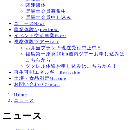
関連団体
野馬土会員募集中
野馬土会員申し込み
ニュース
News
農業体験
Agricultural
イベント交流事業
Event
視察体験ツアー
Tour
お弁当プラン＊現在受付中止中＊
福島第一原発20km圏内ツアーお申し込みは
こちらから
ツクレル体験お申し込みはこちらから！
再生可能エネルギー
Revivable
土壌・食品測定
Measure
お問い合わせ
Contact
Home
ニュース
ニュース