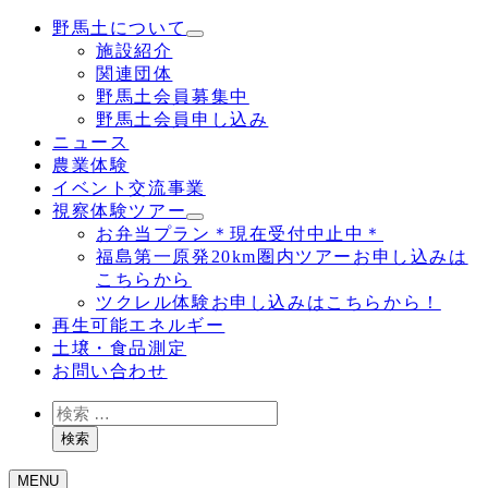
野馬土について
施設紹介
関連団体
野馬土会員募集中
野馬土会員申し込み
ニュース
農業体験
イベント交流事業
視察体験ツアー
お弁当プラン＊現在受付中止中＊
福島第一原発20km圏内ツアーお申し込みは
こちらから
ツクレル体験お申し込みはこちらから！
再生可能エネルギー
土壌・食品測定
お問い合わせ
検
索
検索
MENU