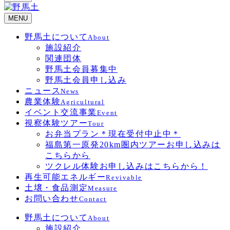
MENU
野馬土について
About
施設紹介
関連団体
野馬土会員募集中
野馬土会員申し込み
ニュース
News
農業体験
Agricultural
イベント交流事業
Event
視察体験ツアー
Tour
お弁当プラン＊現在受付中止中＊
福島第一原発20km圏内ツアーお申し込みは
こちらから
ツクレル体験お申し込みはこちらから！
再生可能エネルギー
Revivable
土壌・食品測定
Measure
お問い合わせ
Contact
野馬土について
About
施設紹介