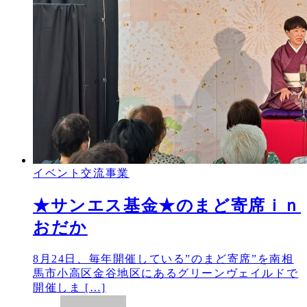
イベント交流事業
★サンエス基金★のまど寄席ｉｎ
おだか
8月24日、毎年開催している”のまど寄席”を南相
馬市小高区金谷地区にあるグリーンヴェイルドで
開催しま […]