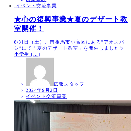
イベント交流事業
★心の復興事業★夏のデザート教
室開催！
8/31日（土）、南相馬市小高区にある”アオスバ
シ”にて「夏のデザート教室」を開催しました✨
小学生 […]
広報スタッフ
2024年9月2日
イベント交流事業