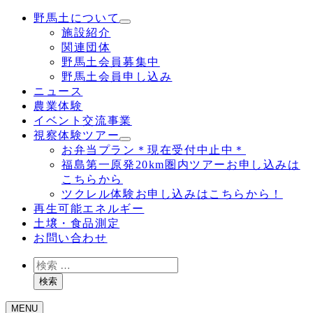
野馬土について
施設紹介
関連団体
野馬土会員募集中
野馬土会員申し込み
ニュース
農業体験
イベント交流事業
視察体験ツアー
お弁当プラン＊現在受付中止中＊
福島第一原発20km圏内ツアーお申し込みは
こちらから
ツクレル体験お申し込みはこちらから！
再生可能エネルギー
土壌・食品測定
お問い合わせ
検
索
検索
MENU