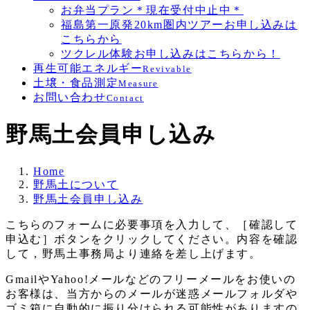
お弁当プラン＊現在受付中止中＊
福島第一原発20km圏内ツアーお申し込みは
こちらから
ツクレル体験お申し込みはこちらから！
再生可能エネルギー
Revivable
土壌・食品測定
Measure
お問い合わせ
Contact
野馬土会員申し込み
Home
野馬土について
野馬土会員申し込み
こちらのフォームに必要事項を入力して、［確認して
申込む］ボタンをクリックしてください。内容を確認
して，野馬土事務局より連絡を差し上げます。
GmailやYahoo!メールなどのフリーメールをお使いの
お客様は、当方からのメールが迷惑メールフォルダや
ゴミ箱に自動的に振り分けられる可能性がありますの