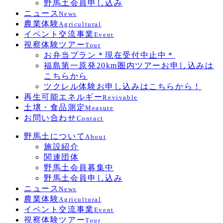
野馬土会員申し込み
ニュース
News
農業体験
Agricultural
イベント交流事業
Event
視察体験ツアー
Tour
お弁当プラン＊現在受付中止中＊
福島第一原発20km圏内ツアーお申し込みは
こちらから
ツクレル体験お申し込みはこちらから！
再生可能エネルギー
Revivable
土壌・食品測定
Measure
お問い合わせ
Contact
野馬土について
About
施設紹介
関連団体
野馬土会員募集中
野馬土会員申し込み
ニュース
News
農業体験
Agricultural
イベント交流事業
Event
視察体験ツアー
Tour