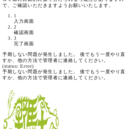
で、ご確認いただきますようお願いいたします。
1
現
入力画面
2
在
現
確認画面
表
3
在
示
現
完了画面
表
さ
在
示
れ
予期しない問題が発生しました。 後でもう一度やり直
表
さ
て
すか、他の方法で管理者に連絡してください。
示
れ
い
(status: Error)
さ
て
る
予期しない問題が発生しました。 後でもう一度やり直
れ
い
画
すか、他の方法で管理者に連絡してください。
て
る
面
い
画
で
る
面
す。
画
で
面
す。
で
す。