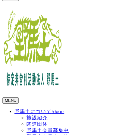
MENU
野馬土について
About
施設紹介
関連団体
野馬土会員募集中