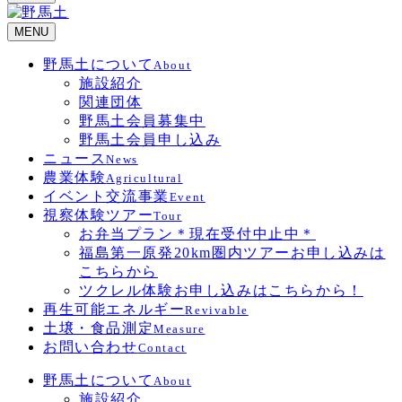
MENU
野馬土について
About
施設紹介
関連団体
野馬土会員募集中
野馬土会員申し込み
ニュース
News
農業体験
Agricultural
イベント交流事業
Event
視察体験ツアー
Tour
お弁当プラン＊現在受付中止中＊
福島第一原発20km圏内ツアーお申し込みは
こちらから
ツクレル体験お申し込みはこちらから！
再生可能エネルギー
Revivable
土壌・食品測定
Measure
お問い合わせ
Contact
野馬土について
About
施設紹介