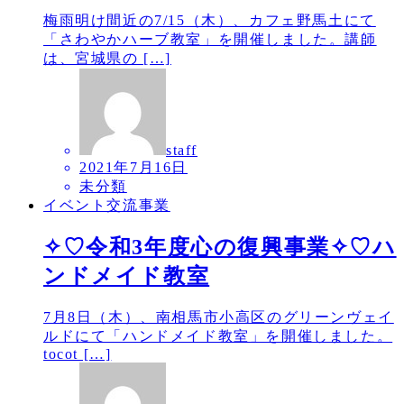
梅雨明け間近の7/15（木）、カフェ野馬土にて
「さわやかハーブ教室」を開催しました。講師
は、宮城県の […]
staff
2021年7月16日
未分類
イベント交流事業
✧♡令和3年度心の復興事業✧♡ハ
ンドメイド教室
7月8日（木）、南相馬市小高区のグリーンヴェイ
ルドにて「ハンドメイド教室」を開催しました。
tocot […]