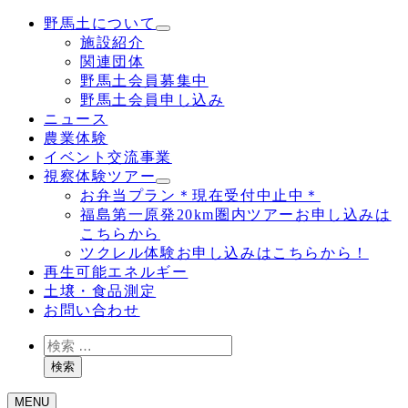
野馬土について
施設紹介
関連団体
野馬土会員募集中
野馬土会員申し込み
ニュース
農業体験
イベント交流事業
視察体験ツアー
お弁当プラン＊現在受付中止中＊
福島第一原発20km圏内ツアーお申し込みは
こちらから
ツクレル体験お申し込みはこちらから！
再生可能エネルギー
土壌・食品測定
お問い合わせ
検
索
検索
MENU