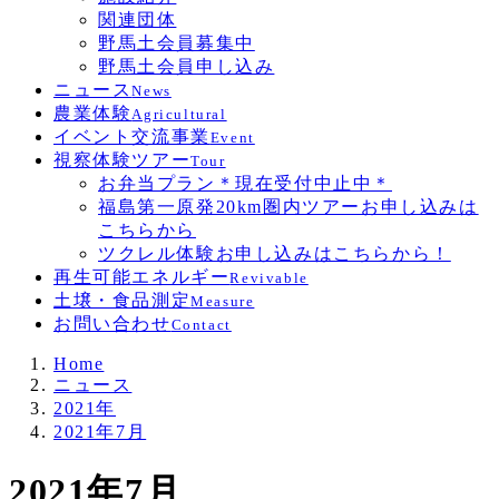
関連団体
野馬土会員募集中
野馬土会員申し込み
ニュース
News
農業体験
Agricultural
イベント交流事業
Event
視察体験ツアー
Tour
お弁当プラン＊現在受付中止中＊
福島第一原発20km圏内ツアーお申し込みは
こちらから
ツクレル体験お申し込みはこちらから！
再生可能エネルギー
Revivable
土壌・食品測定
Measure
お問い合わせ
Contact
Home
ニュース
2021年
2021年7月
2021年7月