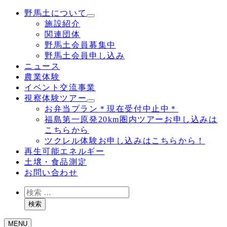
野馬土について
施設紹介
関連団体
野馬土会員募集中
野馬土会員申し込み
ニュース
農業体験
イベント交流事業
視察体験ツアー
お弁当プラン＊現在受付中止中＊
福島第一原発20km圏内ツアーお申し込みは
こちらから
ツクレル体験お申し込みはこちらから！
再生可能エネルギー
土壌・食品測定
お問い合わせ
検
索
検索
MENU