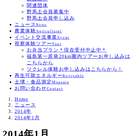
関連団体
野馬土会員募集中
野馬土会員申し込み
ニュース
News
農業体験
Agricultural
イベント交流事業
Event
視察体験ツアー
Tour
お弁当プラン＊現在受付中止中＊
福島第一原発20km圏内ツアーお申し込みは
こちらから
ツクレル体験お申し込みはこちらから！
再生可能エネルギー
Revivable
土壌・食品測定
Measure
お問い合わせ
Contact
Home
ニュース
2014年
2014年1月
2014年1月