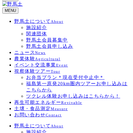
MENU
野馬土について
About
施設紹介
関連団体
野馬土会員募集中
野馬土会員申し込み
ニュース
News
農業体験
Agricultural
イベント交流事業
Event
視察体験ツアー
Tour
お弁当プラン＊現在受付中止中＊
福島第一原発20km圏内ツアーお申し込みは
こちらから
ツクレル体験お申し込みはこちらから！
再生可能エネルギー
Revivable
土壌・食品測定
Measure
お問い合わせ
Contact
野馬土について
About
施設紹介