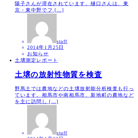
陽子さんが滞在されています。樋口さんは、東
京・東中野でフ […]
staff
2014年1月25日
お知らせ
土壌測定レポート
土壌の放射性物質を検査
野馬土では農地などの土壌放射能分析検査も行っ
ています。相馬市や南相馬市、新地町の農地など
を主に訪問し […]
staff