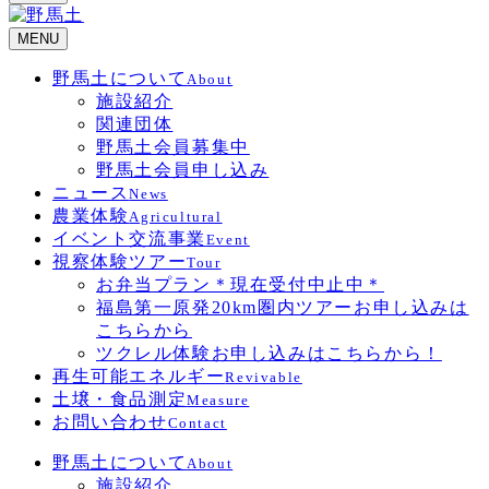
MENU
野馬土について
About
施設紹介
関連団体
野馬土会員募集中
野馬土会員申し込み
ニュース
News
農業体験
Agricultural
イベント交流事業
Event
視察体験ツアー
Tour
お弁当プラン＊現在受付中止中＊
福島第一原発20km圏内ツアーお申し込みは
こちらから
ツクレル体験お申し込みはこちらから！
再生可能エネルギー
Revivable
土壌・食品測定
Measure
お問い合わせ
Contact
野馬土について
About
施設紹介