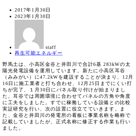
投
2017年1月30日
稿
更
2023年1月30日
日
新
著
日
者
staff
カ
再生可能エネルギー
テ
野馬土は、小高区金谷と井田川で合計6基 283kWの太
ゴ
陽光発電設備を運用しています。新たに小高区耳谷
リ
（みみがい）に47.2kWを建設することが決まり、12月
ー
16日に施工業者と打ち合わせ、12月25日までにくい打
ちが完了、１月30日にパネル取り付けが始まりまし
た。耳谷では周囲環境に合わせてパネルの方角や角度
に工夫をしました。すでに稼働している設備との比較
実証研究を行い、次の設置に役立てていきます。ま
た、金谷と井田川の発電所の看板に事業名称を略称で
記載していましたが、正式名称に修正する作業も行い
ました。