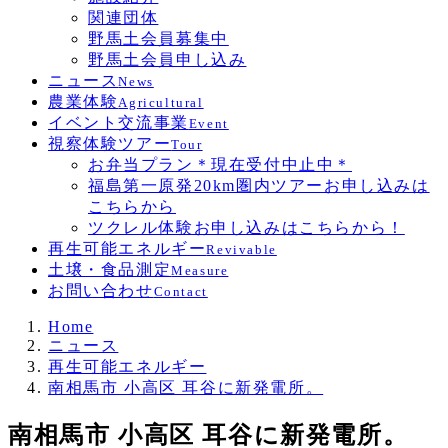
関連団体
野馬土会員募集中
野馬土会員申し込み
ニュース
News
農業体験
Agricultural
イベント交流事業
Event
視察体験ツアー
Tour
お弁当プラン＊現在受付中止中＊
福島第一原発20km圏内ツアーお申し込みは
こちらから
ツクレル体験お申し込みはこちらから！
再生可能エネルギー
Revivable
土壌・食品測定
Measure
お問い合わせ
Contact
Home
ニュース
再生可能エネルギー
南相馬市 小高区 耳谷に新発電所。
南相馬市 小高区 耳谷に新発電所。