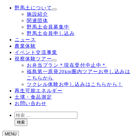
野馬土について
施設紹介
関連団体
野馬土会員募集中
野馬土会員申し込み
ニュース
農業体験
イベント交流事業
視察体験ツアー
お弁当プラン＊現在受付中止中＊
福島第一原発20km圏内ツアーお申し込みは
こちらから
ツクレル体験お申し込みはこちらから！
再生可能エネルギー
土壌・食品測定
お問い合わせ
検
索
検索
MENU