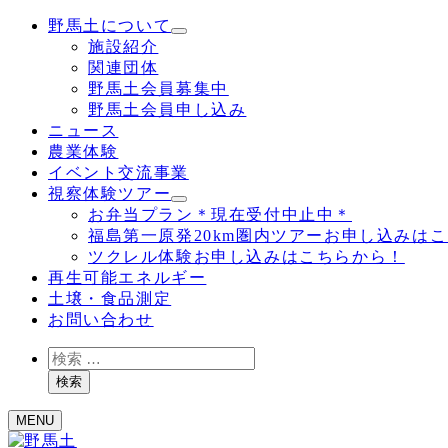
野馬土について
施設紹介
関連団体
野馬土会員募集中
野馬土会員申し込み
ニュース
農業体験
イベント交流事業
視察体験ツアー
お弁当プラン＊現在受付中止中＊
福島第一原発20km圏内ツアーお申し込みは
ツクレル体験お申し込みはこちらから！
再生可能エネルギー
土壌・食品測定
お問い合わせ
検
索
検索
MENU