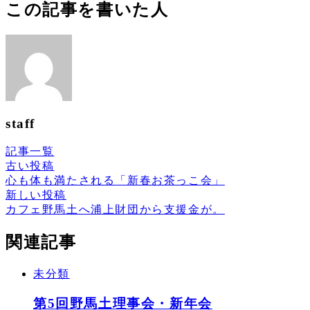
この記事を書いた人
staff
記事一覧
古い投稿
心も体も満たされる「新春お茶っこ会」
新しい投稿
カフェ野馬土へ浦上財団から支援金が。
関連記事
未分類
第5回野馬土理事会・新年会