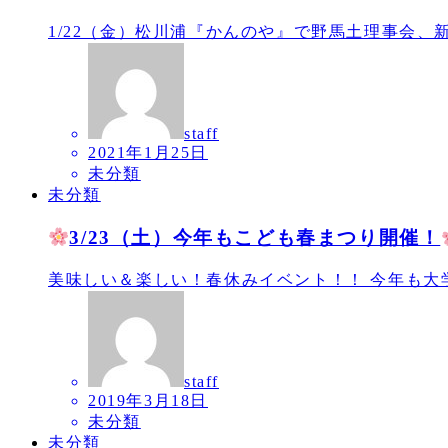
1/22（金）松川浦『かんのや』で野馬土理事会、新
staff
2021年1月25日
未分類
未分類
3/23（土）今年もこども春まつり開催！
美味しい＆楽しい！春休みイベント！！ 今年も大学生
staff
2019年3月18日
未分類
未分類