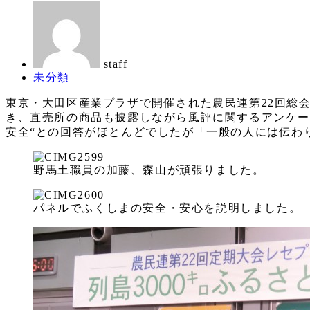
日
新
著
日
者
staff
カ
未分類
テ
東京・大田区産業プラザで開催された農民連第22回総会
ゴ
き、直売所の商品も披露しながら風評に関するアンケー
リ
安全“との回答がほとんどでしたが「一般の人には伝わ
ー
野馬土職員の加藤、森山が頑張りました。
パネルでふくしまの安全・安心を説明しました。