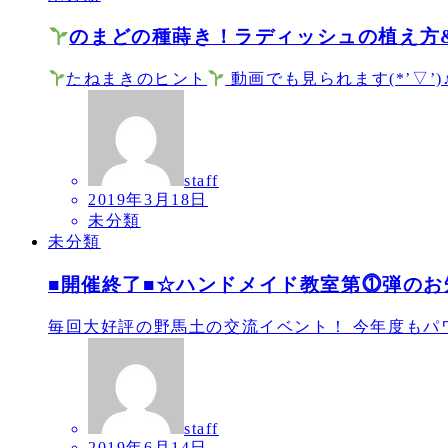
のまどの種蒔き！ラディッシュの植え方
たねまきのヒント
動画でも見られます(*’▽
staff
2019年3月18日
未分類
未分類
■開催終了■☆ハンドメイド教室第⓵弾のお
毎回大好評の野馬土の交流イベント！ 今年度もパワ
staff
2019年6月14日