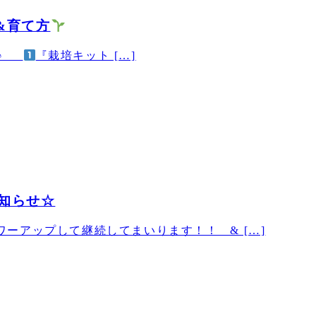
&育て方
’)♪
『栽培キット […]
知らせ☆
ーアップして継続してまいります！！ & […]