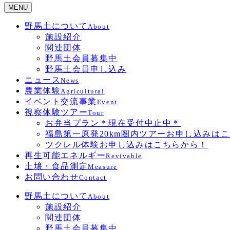
MENU
野馬土について
About
施設紹介
関連団体
野馬土会員募集中
野馬土会員申し込み
ニュース
News
農業体験
Agricultural
イベント交流事業
Event
視察体験ツアー
Tour
お弁当プラン＊現在受付中止中＊
福島第一原発20km圏内ツアーお申し込みは
ツクレル体験お申し込みはこちらから！
再生可能エネルギー
Revivable
土壌・食品測定
Measure
お問い合わせ
Contact
野馬土について
About
施設紹介
関連団体
野馬土会員募集中