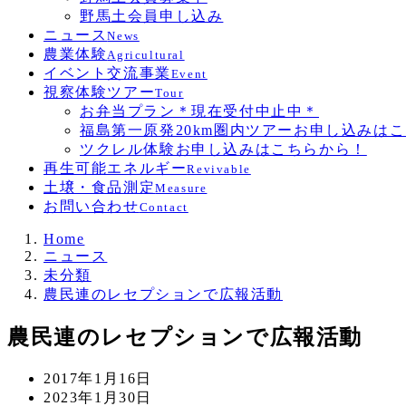
野馬土会員申し込み
ニュース
News
農業体験
Agricultural
イベント交流事業
Event
視察体験ツアー
Tour
お弁当プラン＊現在受付中止中＊
福島第一原発20km圏内ツアーお申し込みは
ツクレル体験お申し込みはこちらから！
再生可能エネルギー
Revivable
土壌・食品測定
Measure
お問い合わせ
Contact
Home
ニュース
未分類
農民連のレセプションで広報活動
農民連のレセプションで広報活動
投
2017年1月16日
稿
更
2023年1月30日