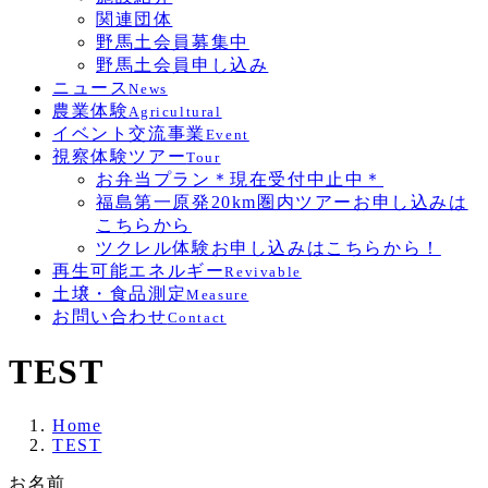
関連団体
野馬土会員募集中
野馬土会員申し込み
ニュース
News
農業体験
Agricultural
イベント交流事業
Event
視察体験ツアー
Tour
お弁当プラン＊現在受付中止中＊
福島第一原発20km圏内ツアーお申し込みは
こちらから
ツクレル体験お申し込みはこちらから！
再生可能エネルギー
Revivable
土壌・食品測定
Measure
お問い合わせ
Contact
TEST
Home
TEST
お名前