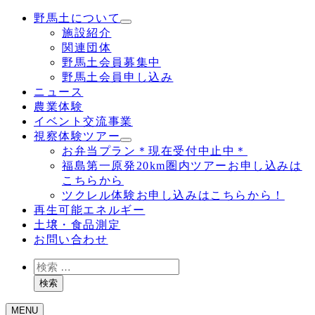
野馬土について
施設紹介
関連団体
野馬土会員募集中
野馬土会員申し込み
ニュース
農業体験
イベント交流事業
視察体験ツアー
お弁当プラン＊現在受付中止中＊
福島第一原発20km圏内ツアーお申し込みは
こちらから
ツクレル体験お申し込みはこちらから！
再生可能エネルギー
土壌・食品測定
お問い合わせ
検
索
検索
MENU