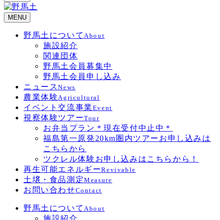
MENU
野馬土について
About
施設紹介
関連団体
野馬土会員募集中
野馬土会員申し込み
ニュース
News
農業体験
Agricultural
イベント交流事業
Event
視察体験ツアー
Tour
お弁当プラン＊現在受付中止中＊
福島第一原発20km圏内ツアーお申し込みは
こちらから
ツクレル体験お申し込みはこちらから！
再生可能エネルギー
Revivable
土壌・食品測定
Measure
お問い合わせ
Contact
野馬土について
About
施設紹介