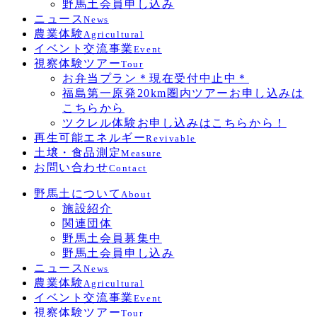
野馬土会員申し込み
ニュース
News
農業体験
Agricultural
イベント交流事業
Event
視察体験ツアー
Tour
お弁当プラン＊現在受付中止中＊
福島第一原発20km圏内ツアーお申し込みは
こちらから
ツクレル体験お申し込みはこちらから！
再生可能エネルギー
Revivable
土壌・食品測定
Measure
お問い合わせ
Contact
野馬土について
About
施設紹介
関連団体
野馬土会員募集中
野馬土会員申し込み
ニュース
News
農業体験
Agricultural
イベント交流事業
Event
視察体験ツアー
Tour