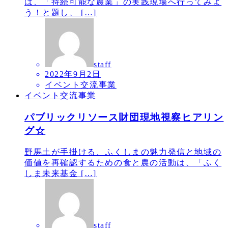
は、「持続可能な農業」の実践現場へ行ってみよ
う！と題し、 […]
staff
2022年9月2日
イベント交流事業
イベント交流事業
パブリックリソース財団現地視察ヒアリン
グ☆
野馬土が手掛ける、ふくしまの魅力発信と地域の
価値を再確認するための食と農の活動は、「ふく
しま未来基金 […]
staff