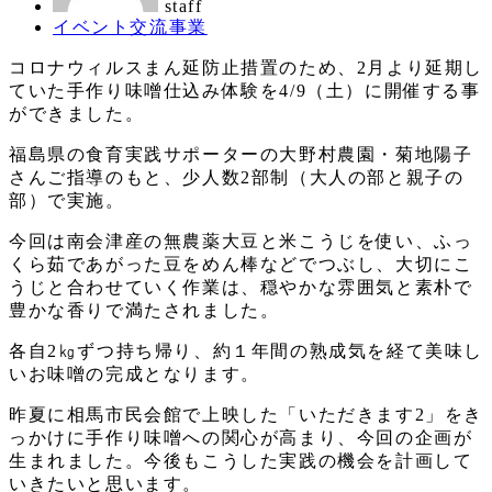
staff
カ
イベント交流事業
テ
コロナウィルスまん延防止措置のため、2月より延期し
ゴ
ていた手作り味噌仕込み体験を4/9（土）に開催する事
リ
ができました。
ー
福島県の食育実践サポーターの大野村農園・菊地陽子
さんご指導のもと、少人数2部制（大人の部と親子の
部）で実施。
今回は南会津産の無農薬大豆と米こうじを使い、ふっ
くら茹であがった豆をめん棒などでつぶし、大切にこ
うじと合わせていく作業は、穏やかな雰囲気と素朴で
豊かな香りで満たされました。
各自2㎏ずつ持ち帰り、約１年間の熟成気を経て美味し
いお味噌の完成となります。
昨夏に相馬市民会館で上映した「いただきます2」をき
っかけに手作り味噌への関心が高まり、今回の企画が
生まれました。今後もこうした実践の機会を計画して
いきたいと思います。