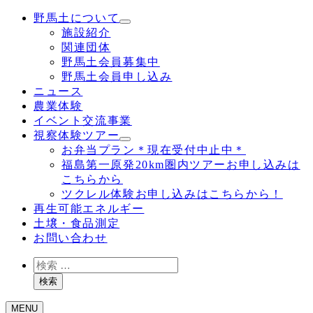
野馬土について
施設紹介
関連団体
野馬土会員募集中
野馬土会員申し込み
ニュース
農業体験
イベント交流事業
視察体験ツアー
お弁当プラン＊現在受付中止中＊
福島第一原発20km圏内ツアーお申し込みは
こちらから
ツクレル体験お申し込みはこちらから！
再生可能エネルギー
土壌・食品測定
お問い合わせ
検
索
検索
MENU