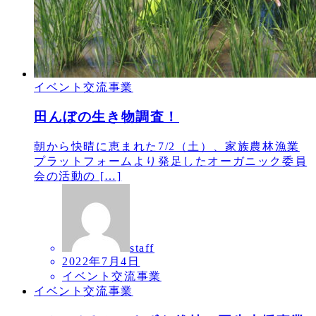
イベント交流事業
田んぼの生き物調査！
朝から快晴に恵まれた7/2（土）、家族農林漁業
プラットフォームより発足したオーガニック委員
会の活動の […]
staff
2022年7月4日
イベント交流事業
イベント交流事業