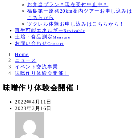
お弁当プラン＊現在受付中止中＊
福島第一原発20km圏内ツアーお申し込みは
こちらから
ツクレル体験お申し込みはこちらから！
再生可能エネルギー
Revivable
土壌・食品測定
Measure
お問い合わせ
Contact
Home
ニュース
イベント交流事業
味噌作り体験会開催！
味噌作り体験会開催！
投
2022年4月11日
稿
更
2023年3月16日
日
新
著
日
者