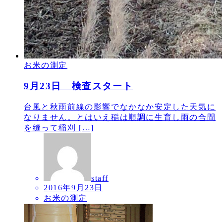
お米の測定
9月23日 検査スタート
台風と秋雨前線の影響でなかなか安定した天気に
なりません。とはいえ稲は順調に生育し雨の合間
を縫って稲刈 […]
staff
2016年9月23日
お米の測定