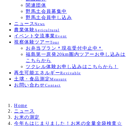
関連団体
野馬土会員募集中
野馬土会員申し込み
ニュース
News
農業体験
Agricultural
イベント交流事業
Event
視察体験ツアー
Tour
お弁当プラン＊現在受付中止中＊
福島第一原発20km圏内ツアーお申し込みは
こちらから
ツクレル体験お申し込みはこちらから！
再生可能エネルギー
Revivable
土壌・食品測定
Measure
お問い合わせ
Contact
Home
ニュース
お米の測定
今年もはじまりました！お米の全量全袋検査☆