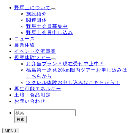
野馬土について
施設紹介
関連団体
野馬土会員募集中
野馬土会員申し込み
ニュース
農業体験
イベント交流事業
視察体験ツアー
お弁当プラン＊現在受付中止中＊
福島第一原発20km圏内ツアーお申し込みは
こちらから
ツクレル体験お申し込みはこちらから！
再生可能エネルギー
土壌・食品測定
お問い合わせ
検
索
検索
MENU