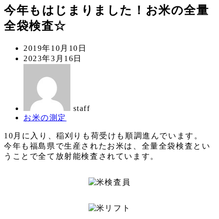
今年もはじまりました！お米の全量
全袋検査☆
投
2019年10月10日
稿
更
2023年3月16日
日
新
著
日
者
staff
カ
お米の測定
テ
10月に入り、稲刈りも荷受けも順調進んでいます。
ゴ
今年も福島県で生産されたお米は、全量全袋検査とい
リ
うことで全て放射能検査されています。
ー