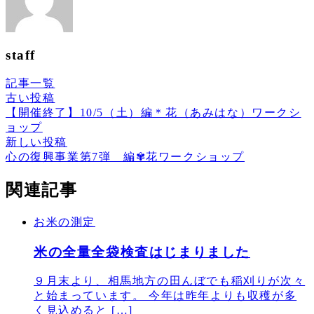
staff
記事一覧
古い投稿
【開催終了】10/5（土）編＊花（あみはな）ワークシ
ョップ
新しい投稿
心の復興事業第7弾 編✾花ワークショップ
関連記事
お米の測定
米の全量全袋検査はじまりました
９月末より、相馬地方の田んぼでも稲刈りが次々
と始まっています。 今年は昨年よりも収穫が多
く見込めると […]