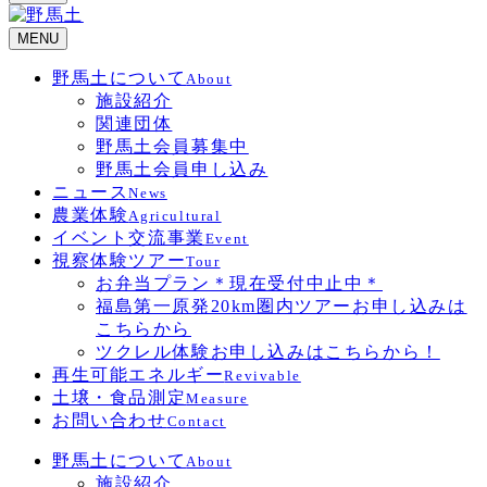
MENU
野馬土について
About
施設紹介
関連団体
野馬土会員募集中
野馬土会員申し込み
ニュース
News
農業体験
Agricultural
イベント交流事業
Event
視察体験ツアー
Tour
お弁当プラン＊現在受付中止中＊
福島第一原発20km圏内ツアーお申し込みは
こちらから
ツクレル体験お申し込みはこちらから！
再生可能エネルギー
Revivable
土壌・食品測定
Measure
お問い合わせ
Contact
野馬土について
About
施設紹介