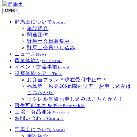
MENU
野馬土について
About
施設紹介
関連団体
野馬土会員募集中
野馬土会員申し込み
ニュース
News
農業体験
Agricultural
イベント交流事業
Event
視察体験ツアー
Tour
お弁当プラン＊現在受付中止中＊
福島第一原発20km圏内ツアーお申し込みは
こちらから
ツクレル体験お申し込みはこちらから！
再生可能エネルギー
Revivable
土壌・食品測定
Measure
お問い合わせ
Contact
野馬土について
About
施設紹介