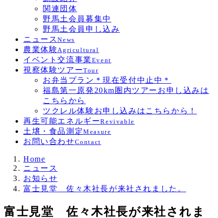
関連団体
野馬土会員募集中
野馬土会員申し込み
ニュース
News
農業体験
Agricultural
イベント交流事業
Event
視察体験ツアー
Tour
お弁当プラン＊現在受付中止中＊
福島第一原発20km圏内ツアーお申し込みは
こちらから
ツクレル体験お申し込みはこちらから！
再生可能エネルギー
Revivable
土壌・食品測定
Measure
お問い合わせ
Contact
Home
ニュース
お知らせ
富士見堂 佐々木社長が来社されました。
富士見堂 佐々木社長が来社されま