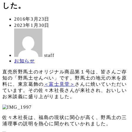
した。
投
2016年3月23日
稿
更
2023年1月30日
日
新
著
日
者
staff
カ
お知らせ
テ
直売所野馬土のオリジナル商品第１号は、皆さんご存
ゴ
知の「野馬土せんべい」です。野馬土の地元の米を原
リ
料に、東京葛飾の
＜富士見堂＞
さんに焼いていただい
ー
ています。その佐々木社長さんが来社され、おいしい
お米談義に盛り上がりました。
佐々木社長は、福島の現状に関心が高く、野馬土の三
浦理事の説明を熱心に聞かれていかれました。