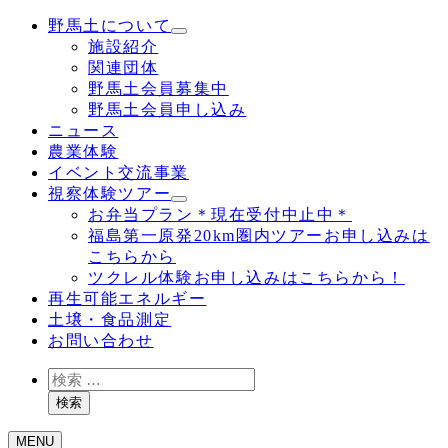
野馬土について
施設紹介
関連団体
野馬土会員募集中
野馬土会員申し込み
ニュース
農業体験
イベント交流事業
視察体験ツアー
お弁当プラン＊現在受付中止中＊
福島第一原発20km圏内ツアーお申し込みは
こちらから
ツクレル体験お申し込みはこちらから！
再生可能エネルギー
土壌・食品測定
お問い合わせ
検
索
検索
MENU