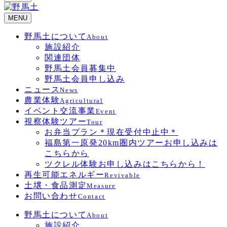
MENU
野馬土について
About
施設紹介
関連団体
野馬土会員募集中
野馬土会員申し込み
ニュース
News
農業体験
Agricultural
イベント交流事業
Event
視察体験ツアー
Tour
お弁当プラン＊現在受付中止中＊
福島第一原発20km圏内ツアーお申し込みは
こちらから
ツクレル体験お申し込みはこちらから！
再生可能エネルギー
Revivable
土壌・食品測定
Measure
お問い合わせ
Contact
野馬土について
About
施設紹介