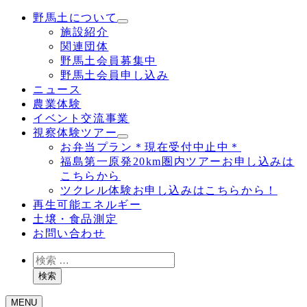
野馬土について
施設紹介
関連団体
野馬土会員募集中
野馬土会員申し込み
ニュース
農業体験
イベント交流事業
視察体験ツアー
お弁当プラン＊現在受付中止中＊
福島第一原発20km圏内ツアーお申し込みは
こちらから
ツクレル体験お申し込みはこちらから！
再生可能エネルギー
土壌・食品測定
お問い合わせ
検
索
検索
MENU