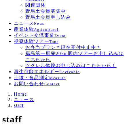
関連団体
野馬土会員募集中
野馬土会員申し込み
ニュース
News
農業体験
Agricultural
イベント交流事業
Event
視察体験ツアー
Tour
お弁当プラン＊現在受付中止中＊
福島第一原発20km圏内ツアーお申し込みは
こちらから
ツクレル体験お申し込みはこちらから！
再生可能エネルギー
Revivable
土壌・食品測定
Measure
お問い合わせ
Contact
Home
ニュース
staff
staff